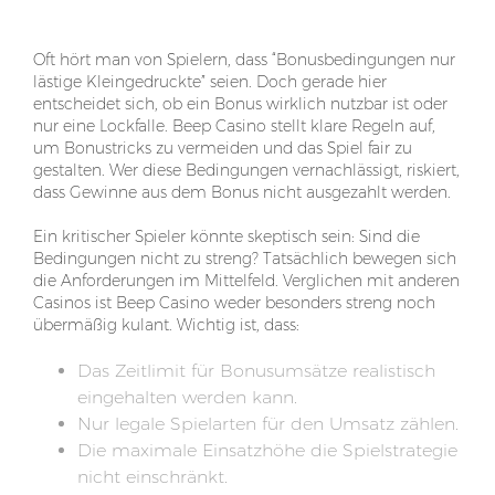
Warum genau auf Umsatzbedingungen achten?
Oft hört man von Spielern, dass “Bonusbedingungen nur
lästige Kleingedruckte” seien. Doch gerade hier
entscheidet sich, ob ein Bonus wirklich nutzbar ist oder
nur eine Lockfalle. Beep Casino stellt klare Regeln auf,
um Bonustricks zu vermeiden und das Spiel fair zu
gestalten. Wer diese Bedingungen vernachlässigt, riskiert,
dass Gewinne aus dem Bonus nicht ausgezahlt werden.
Ein kritischer Spieler könnte skeptisch sein: Sind die
Bedingungen nicht zu streng? Tatsächlich bewegen sich
die Anforderungen im Mittelfeld. Verglichen mit anderen
Casinos ist Beep Casino weder besonders streng noch
übermäßig kulant. Wichtig ist, dass:
Das Zeitlimit für Bonusumsätze realistisch
eingehalten werden kann.
Nur legale Spielarten für den Umsatz zählen.
Die maximale Einsatzhöhe die Spielstrategie
nicht einschränkt.