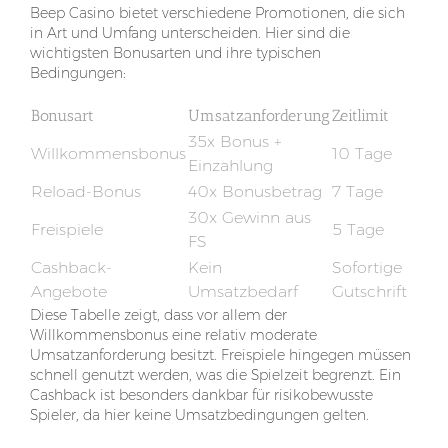
Beep Casino bietet verschiedene Promotionen, die sich
in Art und Umfang unterscheiden. Hier sind die
wichtigsten Bonusarten und ihre typischen
Bedingungen:
Bonusart
Umsatzanforderung
Zeitlimit
35x Bonus +
Willkommensbonus
10 Tage
Einzahlung
Reload-Bonus
40x Bonusbetrag
7 Tage
30x Gewinn aus
Freispiele
5 Tage
FS
Cashback-
Kein
Sofortige
Angebote
Umsatzbedarf
Gutschrift
Diese Tabelle zeigt, dass vor allem der
Willkommensbonus eine relativ moderate
Umsatzanforderung besitzt. Freispiele hingegen müssen
schnell genutzt werden, was die Spielzeit begrenzt. Ein
Cashback ist besonders dankbar für risikobewusste
Spieler, da hier keine Umsatzbedingungen gelten.