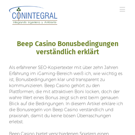
Beep Casino Bonusbedingungen
verständlich erklärt
Als erfahrener SEO-Kopiertexter mit über zehn Jahren
Erfahrung im iGaming-Bereich weiß ich, wie wichtig es
ist, Bonusbedingungen klar und transparent zu
kommunizieren. Beep Casino gehört zu den
Plattformen, die mit attraktiven Boni locken, doch der
wahre Wert eines Bonus zeigt sich erst beim genauen
Blick auf die Bedingungen. In diesem Artikel erkläre ich
die Bonusregeln von Beep Casino verständlich und
praxisnah, damit du keine bösen Überraschungen
erlebst.
Beep Casino bietet verschiedenen Spielern einen