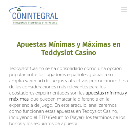
Apuestas Mínimas y Máximas en
Teddyslot Casino
Teddyslot Casino se ha consolidado como una opción
popular entre los jugadores españoles gracias a su
amplia variedad de juegos y atractivas promociones. Una
de las consideraciones más relevantes para los
apostadores experimentados son las
apuestas mínimas y
máximas
, que pueden marcar la diferencia en la
experiencia de juego. En este artículo, analizaremos
cómo funcionan estas apuestas en Teddyslot Casino,
incluyendo el RTP (Return to Player), los términos de los
bonos y los requisitos de apuesta.
Paso 1: Registro en Teddyslot Casino