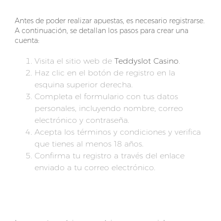
Antes de poder realizar apuestas, es necesario registrarse.
A continuación, se detallan los pasos para crear una
cuenta:
Visita el sitio web de
Teddyslot Casino
.
Haz clic en el botón de registro en la
esquina superior derecha.
Completa el formulario con tus datos
personales, incluyendo nombre, correo
electrónico y contraseña.
Acepta los términos y condiciones y verifica
que tienes al menos 18 años.
Confirma tu registro a través del enlace
enviado a tu correo electrónico.
Paso 2: Comprender las Apuestas Mínimas y
Máximas