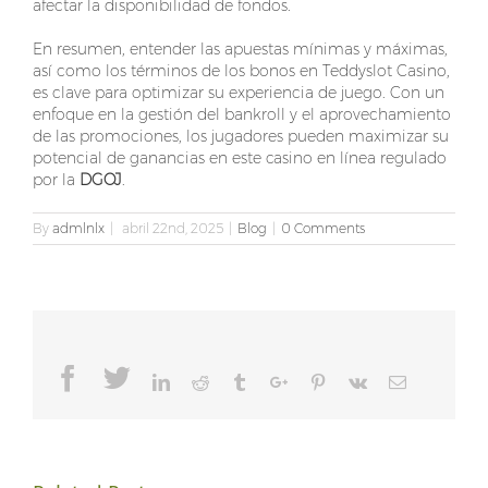
afectar la disponibilidad de fondos.
En resumen, entender las apuestas mínimas y máximas,
así como los términos de los bonos en Teddyslot Casino,
es clave para optimizar su experiencia de juego. Con un
enfoque en la gestión del bankroll y el aprovechamiento
de las promociones, los jugadores pueden maximizar su
potencial de ganancias en este casino en línea regulado
por la
DGOJ
.
By
admlnlx
|
abril 22nd, 2025
|
Blog
|
0 Comments
Facebook
Twitter
Linkedin
Reddit
Tumblr
Google+
Pinterest
Vk
Email