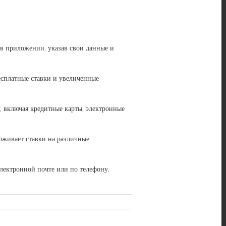
в приложении, указав свои данные и
бесплатные ставки и увеличенные
 включая кредитные карты, электронные
живает ставки на различные
электронной почте или по телефону,