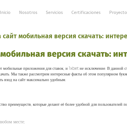
Inicio
Nosotros
Servicios
Certificaciones
Proyecto
а сайт мобильная версия скачать: инте
т мобильная версия скачать: и
 мобильные приложения для ставок, и 1xbet не исключение. В данной с
 скачать. Мы также рассмотрим интересные факты об этом популярном букм
ать вход на сайт максимально удобным.
ии 1xbet
тво преимуществ, которые делают её более удобной для пользователей п
любом месте;