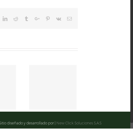
book
witter
Linkedin
Reddit
Tumblr
Google+
Pinterest
Vk
Email
ná fyzika a
 kolem plinko
nabízí
akovatelný
zážitek
Sitio diseñado y desarrollado por |
New Click Soluciones S.A.S