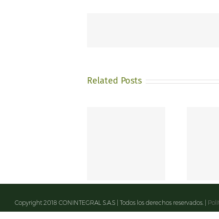
Related Posts
Ugodna igra i thor
Rentable análisis de
fortune online casino
thor fortune casino y
za sve igrače koji
sus opciones de juego
cijene kvalitetu i
online exclusivas
zabavu
Copyright 2018 CONINTEGRAL S.A.S | Todos los derechos reservados. |
Polí