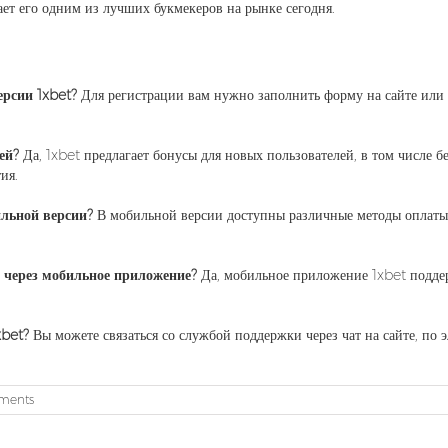
ает его одним из лучших букмекеров на рынке сегодня.
Q)
ерсии 1xbet?
Для регистрации вам нужно заполнить форму на сайте или 
ей?
Да, 1xbet предлагает бонусы для новых пользователей, в том числе 
ия.
льной версии?
В мобильной версии доступны различные методы оплаты,
т через мобильное приложение?
Да, мобильное приложение 1xbet поддер
xbet?
Вы можете связаться со службой поддержки через чат на сайте, по 
ments