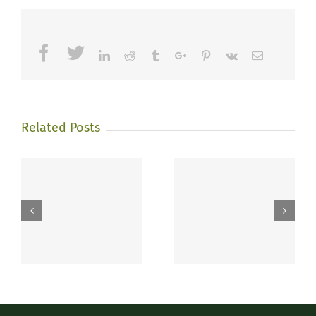
Üçün
Ən
Yaxşı
Ödəm
Facebook
Twitter
Linkedin
Reddit
Tumblr
Google+
Pinterest
Vk
Email
Müddət
Related Posts
সৃজনশীল পরিস্থিতিগুলোতে
ken
शानदार गेमप्ले और chicken
chicken road game
य
road 2 के साथ अद्वितीय
একটি নতুন মাত্রা যোগ করে
मनोरंजन का आनंद लें
এবং কৌশলগত চিন্তাভাবনার
পরীক্ষা নেয়।