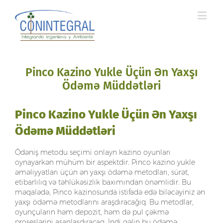
Pinco Kazino Yukle Üçün Ən Yaxşı
Ödəmə Müddətləri
Pinco Kazino Yukle Üçün Ən Yaxşı
Ödəmə Müddətləri
Ödəniş metodu seçimi onlayn kazino oyunları
oynayarkən mühüm bir aspektdir. Pinco kazino yukle
əməliyyatları üçün ən yaxşı ödəmə metodları, sürət,
etibarlılıq və təhlükəsizlik baxımından önəmlidir. Bu
məqalədə, Pinco kazinosunda istifadə edə biləcəyiniz ən
yaxşı ödəmə metodlarını araşdıracağıq. Bu metodlar,
oyunçuların həm depozit, həm də pul çəkmə
proseslərini asanlaşdıracaq. İndi gəlin bu ödəmə