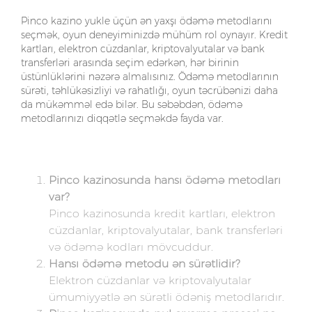
Pinco kazino yukle üçün ən yaxşı ödəmə metodlarını
seçmək, oyun deneyiminizdə mühüm rol oynayır. Kredit
kartları, elektron cüzdanlar, kriptovalyutalar və bank
transferləri arasında seçim edərkən, hər birinin
üstünlüklərini nəzərə almalısınız. Ödəmə metodlarının
sürəti, təhlükəsizliyi və rahatlığı, oyun təcrübənizi daha
da mükəmməl edə bilər. Bu səbəbdən, ödəmə
metodlarınızı diqqətlə seçməkdə fayda var.
Tez-tez Verilən Suallar (FAQ)
Pinco kazinosunda hansı ödəmə metodları
var?
Pinco kazinosunda kredit kartları, elektron
cüzdanlar, kriptovalyutalar, bank transferləri
və ödəmə kodları mövcuddur.
Hansı ödəmə metodu ən sürətlidir?
Elektron cüzdanlar və kriptovalyutalar
ümumiyyətlə ən sürətli ödəniş metodlarıdır.