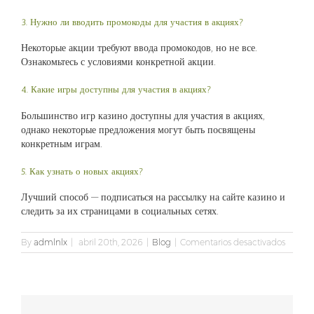
3. Нужно ли вводить промокоды для участия в акциях?
Некоторые акции требуют ввода промокодов, но не все.
Ознакомьтесь с условиями конкретной акции.
4. Какие игры доступны для участия в акциях?
Большинство игр казино доступны для участия в акциях,
однако некоторые предложения могут быть посвящены
конкретным играм.
5. Как узнать о новых акциях?
Лучший способ — подписаться на рассылку на сайте казино и
следить за их страницами в социальных сетях.
en
By
admlnlx
|
abril 20th, 2026
|
Blog
|
Comentarios desactivados
Как
участво
в
акциях
на