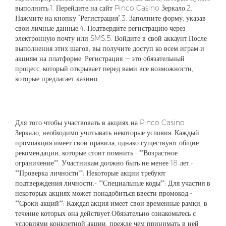
выполнить:1. Перейдите на сайт Pinco Casino Зеркало.2.
Нажмите на кнопку “Регистрация”.3. Заполните форму, указав
свои личные данные.4. Подтвердите регистрацию через
электронную почту или SMS.5. Войдите в свой аккаунт.После
выполнения этих шагов, вы получите доступ ко всем играм и
акциям на платформе. Регистрация — это обязательный
процесс, который открывает перед вами все возможности,
которые предлагает казино.
Условия участия в акциях
Для того чтобы участвовать в акциях на Pinco Casino
Зеркало, необходимо учитывать некоторые условия. Каждый
промоакция имеет свои правила, однако существуют общие
рекомендации, которые стоит помнить:- **Возрастное
ограничение**: Участникам должно быть не менее 18 лет.-
**Проверка личности**: Некоторые акции требуют
подтверждения личности.- **Специальные коды**: Для участия в
некоторых акциях может понадобиться ввести промокод.-
**Сроки акций**: Каждая акция имеет свои временные рамки, в
течение которых она действует.Обязательно ознакомьтесь с
условиями конкретной акции, прежде чем принимать в ней