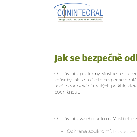
Jak se bezpečně od
Odhlášení z platformy Mostbet je důlež
způsoby, jak se můžete bezpečně odhlásit
také o dodržování určitých praktik, kte
podniknout.
Proč je důležité se odhlásit?
Odhlášení z vašeho účtu na Mostbet je z
Ochrana soukromí:
Pokud se 