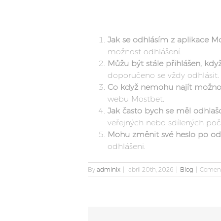
Často kladené otázky (FAQ)
Jak se odhlásím z aplikace M
možnost odhlášení.
Můžu být stále přihlášen, když
doporučeno se vždy odhlásit.
Co když nemohu najít možnos
webu Mostbet.
Jak často bych se měl odhlaš
veřejných nebo sdílených počí
Mohu změnit své heslo po od
odhlášeni.
By
admlnlx
|
abril 20th, 2026
|
Blog
|
Coment