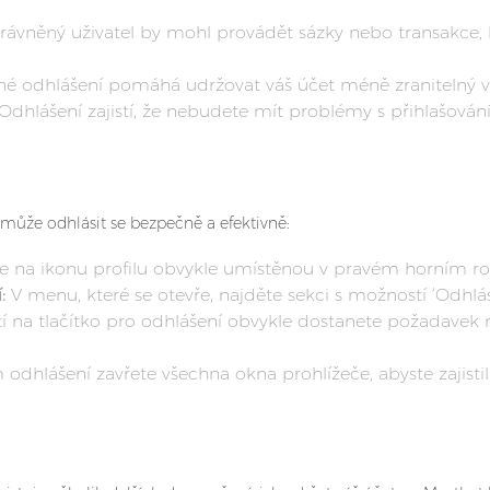
ávněný uživatel by mohl provádět sázky nebo transakce, 
né odhlášení pomáhá udržovat váš účet méně zranitelný 
Odhlášení zajistí, že nebudete mít problémy s přihlašován
může odhlásit se bezpečně a efektivně:
e na ikonu profilu obvykle umístěnou v pravém horním r
:
V menu, které se otevře, najděte sekci s možností ‘Odhlási
í na tlačítko pro odhlášení obvykle dostanete požadavek 
dhlášení zavřete všechna okna prohlížeče, abyste zajistil
na Mostbet