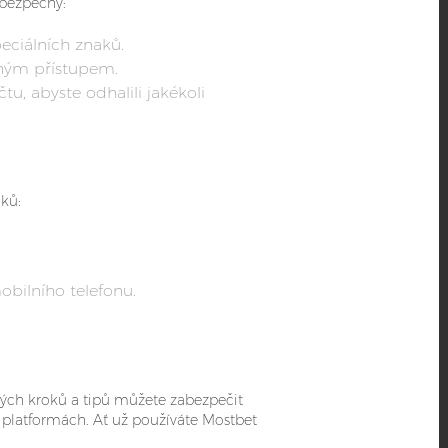
 bezpečný:
eciálních znaků.
ěným přístupem.
u, abyste odhalili jakékoli
ků:
obilního telefonu.
ných kroků a tipů můžete zabezpečit
 platformách. Ať už používáte Mostbet