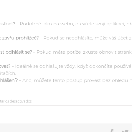
ostbet?
– Podobně jako na webu, otevřete svojí aplikaci, pře
 zavřu prohlížeč?
– Pokud se neodhlásíte, může váš účet zůs
t odhlásit se?
– Pokud máte potíže, zkuste obnovit strán
ovat?
– Ideálně se odhlašujte vždy, když dokončíte používá
tačích.
hlášení?
– Ano, můžete tento postup provést bez ohledu na 
en
arios desactivados
Jak
se
bezpečně
odhlásit
z