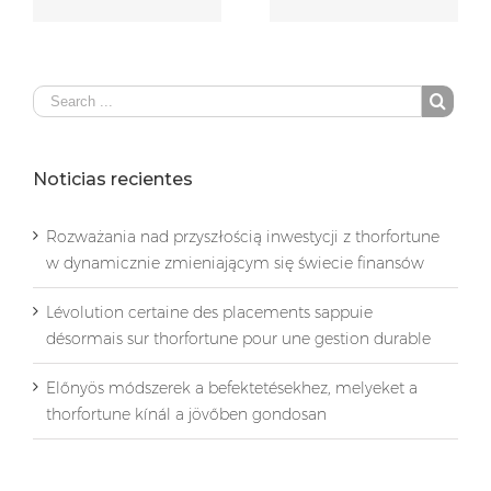
gestion durable
gondosan
Noticias recientes
Rozważania nad przyszłością inwestycji z thorfortune
w dynamicznie zmieniającym się świecie finansów
Lévolution certaine des placements sappuie
désormais sur thorfortune pour une gestion durable
Előnyös módszerek a befektetésekhez, melyeket a
thorfortune kínál a jövőben gondosan