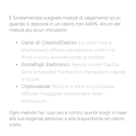
Metodi di Pagamento Sicuri
È fondamentale scegliere metodi di pagamento sicuri
quando si deposita in un casino non AAMS. Alcuni dei
metodi più sicuri includono:
Carte di Credito/Debito:
Le carte Visa e
Mastercard offrono protezione contro le
frodi e sono ampiamente accettate.
Portafogli Elettronici:
Servizi come PayPal,
Skrill e Neteller forniscono transazioni rapide
e sicure.
Criptovalute:
Bitcoin e altre criptovalute
offrono maggiore anonimato nelle
transazioni.
Ogni metodo ha i suoi pro e contro, quindi scegli in base
alle tue esigenze personali e alla disponibilità nel casino
scelto.