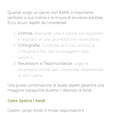
Controllo della Licenza e della Sicurezza
Quando scegli un casino non AAMS, è importante
verificare la sua licenza e le misure di sicurezza adottate.
Ecco alcuni aspetti da considerare:
Licenza:
Assicurati che il casino sia registrato
e regolato in una giurisdizione rispettabile.
Crittografia:
Controlla se il sito utilizza la
crittografia SSL per proteggere i dati
sensibili.
Recensioni e Testimonianze:
Leggi le
recensioni online per conoscere l’esperienza
di altri utenti.
Una giusta combinazione di questi aspetti garantirà una
maggiore tranquillità durante il deposito di fondi.
Come Gestire i Fondi
Gestire i propri fondi in modo responsabile è