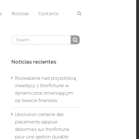
s
Noticias
Contacto
Noticias recientes
Rozważania nad przyszłością
inwestycji z thorfortune w
dynamicznie zmieniającym
się świecie finansów
Lévolution certaine des
placements sappuie
désormais sur thorfortune
pour une gestion durable