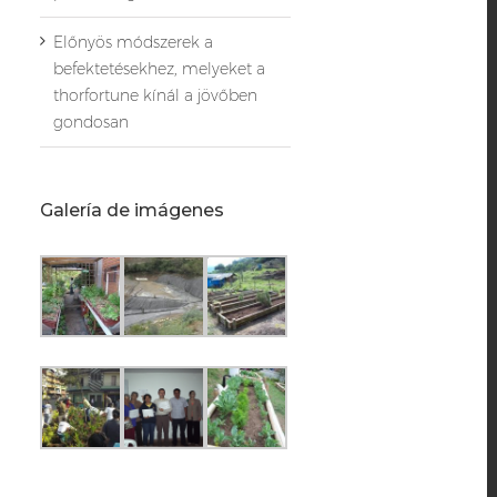
Előnyös módszerek a
befektetésekhez, melyeket a
thorfortune kínál a jövőben
gondosan
Galería de imágenes