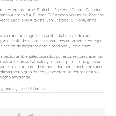
tran empresas como: Proleche, Sociedad Central Ganadera,
anco Alemán S.A, Eliplast, CI Estrada y Velásquez, Plásticos
, Ladrilleras Altavista, San Cristóbal, El Noral, entre
evó a cabo un diagnóstico ambiental a nivel de cada
ron dificultades y fortalezas, para posteriormente entregar a
de acción de mejoramiento a mediano y largo plazo.
impactos ambientales causados por estos sectores, además
mos de recursos naturales y materias primas que generan
ante, se da un parte de tranquilidad por el hecho de saber
nifestaron un gran interés y compromiso por mejorar su
empeño ambiental.
og
,
Uncategorized
|
0 Comments