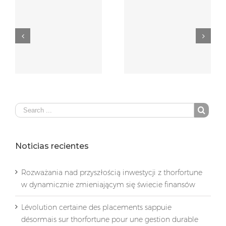
Lévolution certaine des
Előnyös módszerek a
placements sappuie
befektetésekhez,
désormais sur
melyeket a thorfortune
thorfortune pour une
kínál a jövőben
gestion durable
gondosan
Noticias recientes
Rozważania nad przyszłością inwestycji z thorfortune
w dynamicznie zmieniającym się świecie finansów
Lévolution certaine des placements sappuie
désormais sur thorfortune pour une gestion durable