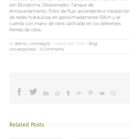
son Bocatoma, Desarenador, Tanque de
Almacenamiento, Filtro de flujo ascendente e instalación
de redes hidráulicas en aproximadamente 18Km y se
cuenta con mano de obra calificada en los diferentes
frentes de obra.
By
Admin_conintegral
|
marzo 14th, 2018
|
Blog
,
Uncategorized
|
0 Comments
Facebook
Twitter
Linkedin
Reddit
Tumblr
Google+
Pinterest
Vk
Email
Related Posts