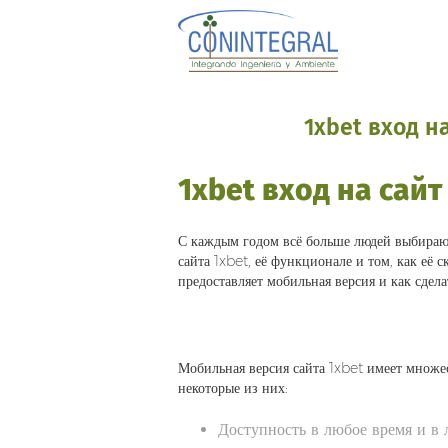
1xbet вход н
1xbet вход на сай
С каждым годом всё больше людей выбирают
сайта 1xbet, её функционале и том, как её
предоставляет мобильная версия и как сдел
Преимущества мобильной верс
Мобильная версия сайта 1xbet имеет множес
некоторые из них:
Доступность в любое время и в 