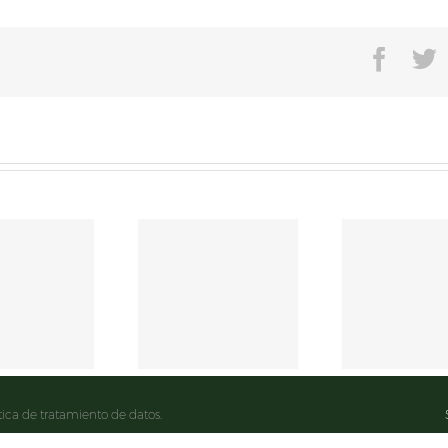
на
сайт
мобильная
Face
T
версия
скачать:
интересные
факты
Spännande rutter
Sécurité maximale
Avven
och chicken road
pour profiter
con li
erbjuder oförglömliga
pleinement dun
tra fru
upplevelser för
casino en ligne suisse
insi
motorcyklister
fiable et divertissant
tica de tratamiento de datos.