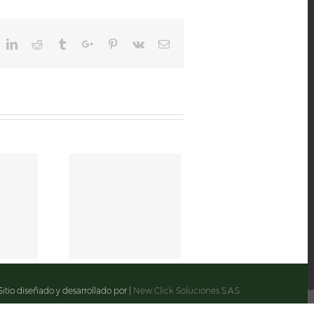
book
witter
Linkedin
Reddit
Tumblr
Google+
Pinterest
Vk
Email
tura esotica
cuorididodo.it
tta proibita e
die inattese
Sitio diseñado y desarrollado por |
New Click Soluciones S.A.S